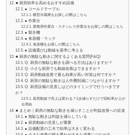
■ 厨房効率を高めるおすすめ設備
● コールドテーブル
横型冷蔵庫をお探しの際はこちら
● 作業台
業務用作業台・ステンレス作業台をお探しの際はこちら
● 製氷機
● 食器棚・ラック
食器棚をお探しの際はこちら
● 設備選びは動線を基準に考える
■ 厨房の無駄な動きに関するよくある質問(F&Q)
Q: 厨房の無駄な動きを調べる方法はありますか？
Q: 小さな厨房でも動線改善はできますか？
Q: 厨房動線改善で最も効果が高い対策は何ですか？
Q: 厨房の無駄な動きは人件費削減につながりますか？
Q: 厨房設備の見直しはどのタイミングで行うべきです
か？
厨房動線で売上は変わる？1歩減らすだけで回転率が上が
る理由
■ まとめ｜厨房の無駄な動きを減らすことが利益改善への近道
● 無駄な動きは利益を減らしている
● 厨房動線の見直しが重要
● 設備配置の工夫で効率は大きく変わる
● 小さな改善の積み重ねが大きな成果につながる