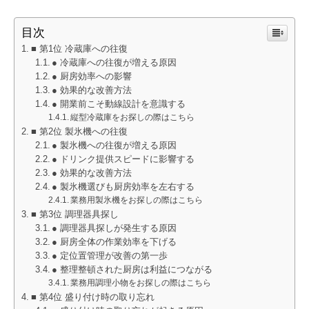
目次
■ 第1位 冷蔵庫への往復
● 冷蔵庫への往復が増える原因
● 厨房効率への影響
● 効果的な改善方法
● 開業前こそ動線設計を意識する
縦型冷蔵庫をお探しの際はこちら
■ 第2位 製氷機への往復
● 製氷機への往復が増える原因
● ドリンク提供スピードに影響する
● 効果的な改善方法
● 製氷機選びも厨房効率を左右する
業務用製氷機をお探しの際はこちら
■ 第3位 調理器具探し
● 調理器具探しが発生する原因
● 厨房全体の作業効率を下げる
● 定位置管理が改善の第一歩
● 整理整頓された厨房は利益につながる
業務用調理小物をお探しの際はこちら
■ 第4位 盛り付け時の取り忘れ