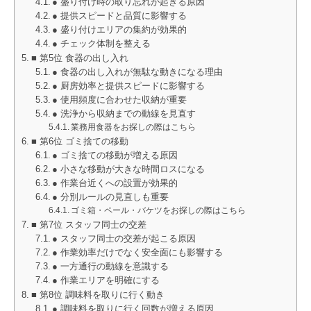
● 盛り付け時の取り忘れが起きる原因
● 提供スピードと品質に影響する
● 盛り付けエリアの集約が効果的
● チェック体制を整える
■ 第5位 食器の出し入れ
● 食器の出し入れが無駄な動きになる理由
● 厨房効率と提供スピードに影響する
● 使用頻度に合わせた収納が重要
● 洗浄から収納までの動線を見直す
業務用食器をお探しの際はこちら
■ 第6位 ゴミ捨ての移動
● ゴミ捨ての移動が増える原因
● 小さな移動が大きな時間ロスになる
● 作業台近くへの設置が効果的
● 分別ルールの見直しも重要
ゴミ箱・ペール・バケツをお探しの際はこちら
■ 第7位 スタッフ同士の交差
● スタッフ同士の交差が起こる原因
● 作業効率だけでなく安全面にも影響する
● 一方通行の動線を意識する
● 作業エリアを明確にする
■ 第8位 調味料を取りに行く動き
● 調味料を取りに行く回数が増える原因