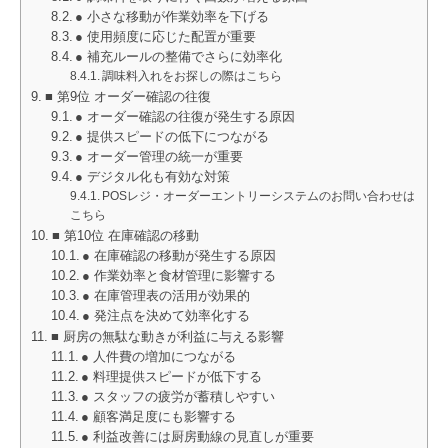
● 小さな移動が作業効率を下げる
● 使用頻度に応じた配置が重要
● 補充ルールの整備でさらに効率化
調味料入れをお探しの際はこちら
■ 第9位 オーダー確認の往復
● オーダー確認の往復が発生する原因
● 提供スピードの低下につながる
● オーダー管理の統一が重要
● デジタル化も有効な対策
POSレジ・オーダーエントリーシステムのお問い合わせは
こちら
■ 第10位 在庫確認の移動
● 在庫確認の移動が発生する原因
● 作業効率と食材管理に影響する
● 在庫管理表の活用が効果的
● 発注点を決めて効率化する
■ 厨房の無駄な動きが利益に与える影響
● 人件費の増加につながる
● 料理提供スピードが低下する
● スタッフの疲労が蓄積しやすい
● 顧客満足度にも影響する
● 利益改善には厨房動線の見直しが重要