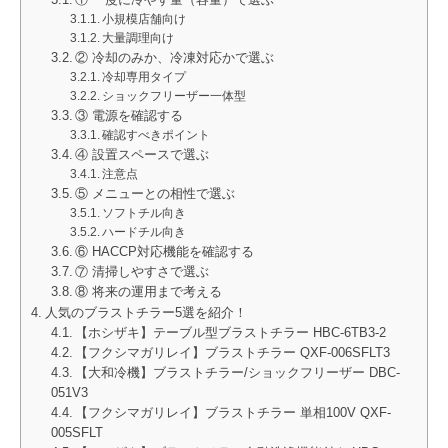
① 一度に冷やす量（容量）で選ぶ
小規模店舗向け
大量調理向け
② 冷却のみか、冷凍対応かで選ぶ
冷却専用タイプ
ショックフリーザー一体型
③ 電源を確認する
確認すべきポイント
④ 設置スペースで選ぶ
注意点
⑤ メニューとの相性で選ぶ
ソフトチル向き
ハードチル向き
⑥ HACCP対応機能を確認する
⑦ 清掃しやすさで選ぶ
⑧ 将来の運用まで考える
人気のブラストチラー5選を紹介！
【ホシザキ】テーブル型ブラストチラー HBC-6TB3-2
【フクシマガリレイ】ブラストチラー QXF-006SFLT3
【大和冷機】ブラストチラー/ショックフリーザー DBC-
051V3
【フクシマガリレイ】ブラストチラー 単相100V QXF-
005SFLT