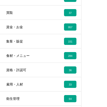
買取
37
資金・お金
957
集客・販促
151
食材・メニュー
284
資格・許認可
36
雇用・人材
33
衛生管理
64