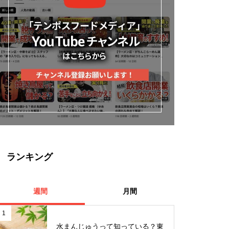
ランキング
週間
月間
1
水まんじゅうって知っている？東