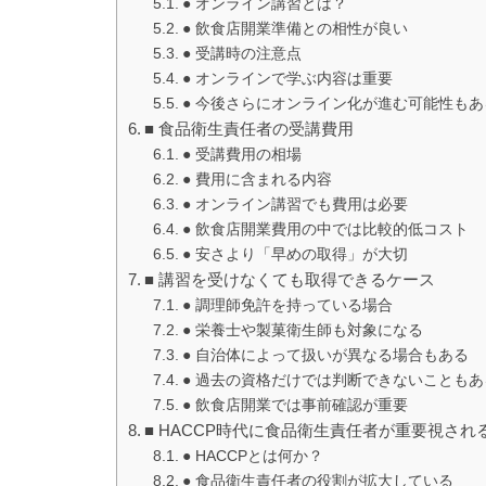
● オンライン講習とは？
● 飲食店開業準備との相性が良い
● 受講時の注意点
● オンラインで学ぶ内容は重要
● 今後さらにオンライン化が進む可能性もあ
■ 食品衛生責任者の受講費用
● 受講費用の相場
● 費用に含まれる内容
● オンライン講習でも費用は必要
● 飲食店開業費用の中では比較的低コスト
● 安さより「早めの取得」が大切
■ 講習を受けなくても取得できるケース
● 調理師免許を持っている場合
● 栄養士や製菓衛生師も対象になる
● 自治体によって扱いが異なる場合もある
● 過去の資格だけでは判断できないこともあ
● 飲食店開業では事前確認が重要
■ HACCP時代に食品衛生責任者が重要視され
● HACCPとは何か？
● 食品衛生責任者の役割が拡大している