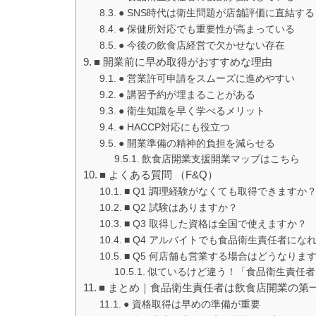
● SNS時代は衛生問題が店舗評価に直結する
● 保健所対応でも重要性が高まっている
● 今後の飲食店経営で欠かせない存在
■ 開業前に早め取得がおすすめな理由
● 営業許可申請をスムーズに進めやすい
● 講習予約が埋まることがある
● 衛生知識を早く学べるメリット
● HACCP対応にも役立つ
● 開業準備の精神的負担を減らせる
飲食店開業支援開業マップはこちら
■ よくある質問 （F&Q）
■ Q1 調理経験がなくても取得できますか
■ Q2 試験はありますか？
■ Q3 取得した資格は全国で使えますか？
■ Q4 アルバイトでも食品衛生責任者にな
■ Q5 何店舗も営業する場合はどうなりま
似ているけど違う！「食品衛生責任者
■ まとめ｜食品衛生責任者は飲食店開業の第
● 資格取得は早めの準備が重要