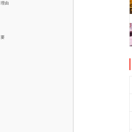
る理由
重要