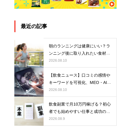
最近の記事
朝のランニングは健康にいい？ラ
ンニング後に取り入れたい食材と
は！？
2026.08.10
【飲食ニュース】口コミの感情や
キーワードを可視化、MEO・AIO
対策サービス「クチコレ」に口コ
2026.08.10
ミ分析機能
飲食副業で月10万円稼げる？初心
者でも始めやすい仕事と成功のポ
イントを解説
2026.08.9