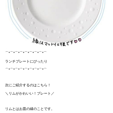
⌒*⌒*⌒*⌒*⌒*⌒*⌒*⌒*⌒
ランチプレートにぴったり
⌒*⌒*⌒*⌒*⌒*⌒*⌒*⌒*⌒
次にご紹介するのはこちら！
＼リムがかわいい！プレート／
リムとはお皿の縁のことです。