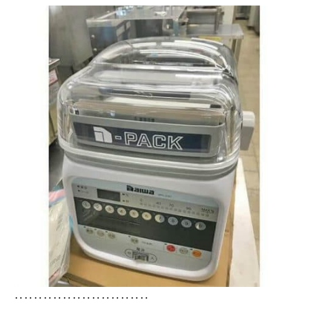
‥‥‥‥‥‥‥‥‥‥‥‥‥‥