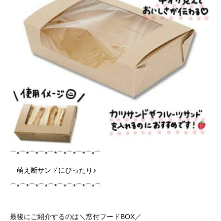
⌒*⌒*⌒*⌒*⌒*⌒*⌒*⌒*⌒*⌒
萌え断サンドにぴったり♪
⌒*⌒*⌒*⌒*⌒*⌒*⌒*⌒*⌒*⌒
最後にご紹介するのは＼窓付フードBOX／