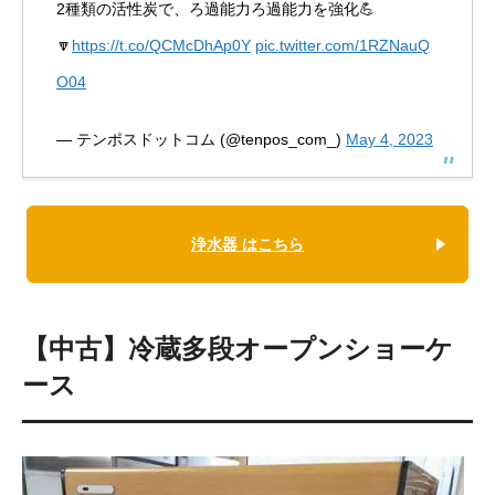
2種類の活性炭で、ろ過能力ろ過能力を強化💪
🔽
https://t.co/QCMcDhAp0Y
pic.twitter.com/1RZNauQ
O04
— テンポスドットコム (@tenpos_com_)
May 4, 2023
浄水器 はこちら
【中古】冷蔵多段オープンショーケ
ース