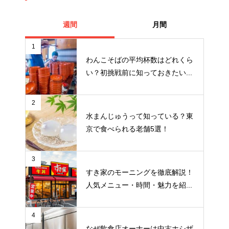
週間
月間
1
わんこそばの平均杯数はどれくら
い？初挑戦前に知っておきたい...
2
水まんじゅうって知っている？東
京で食べられる老舗5選！
3
すき家のモーニングを徹底解説！
人気メニュー・時間・魅力を紹...
4
なぜ飲食店オーナーは中古ホシザ