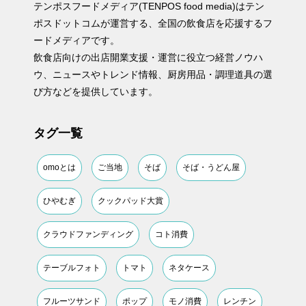
テンポスフードメディア(TENPOS food media)はテン
ポスドットコムが運営する、全国の飲食店を応援するフ
ードメディアです。
飲食店向けの出店開業支援・運営に役立つ経営ノウハ
ウ、ニュースやトレンド情報、厨房用品・調理道具の選
び方などを提供しています。
タグ一覧
omoとは
ご当地
そば
そば・うどん屋
ひやむぎ
クックパッド大賞
クラウドファンディング
コト消費
テーブルフォト
トマト
ネタケース
フルーツサンド
ポップ
モノ消費
レンチン