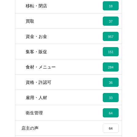
移転・閉店
18
買取
37
資金・お金
957
集客・販促
151
食材・メニュー
284
資格・許認可
36
雇用・人材
33
衛生管理
64
店主の声
64