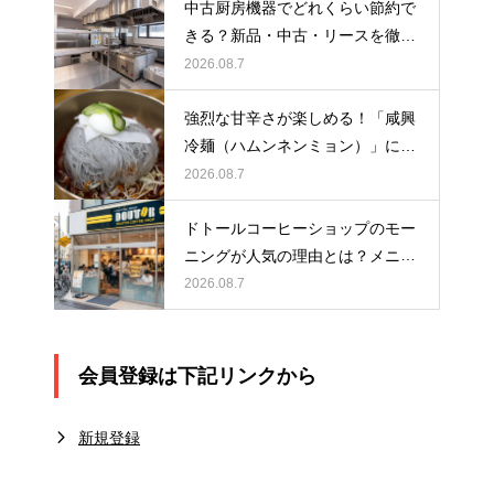
中古厨房機器でどれくらい節約で
きる？新品・中古・リースを徹底
比較！あなたに合った選び方を解
2026.08.7
説
強烈な甘辛さが楽しめる！「咸興
冷麺（ハムンネンミョン）」につ
いて解説！
2026.08.7
ドトールコーヒーショップのモー
ニングが人気の理由とは？メニュ
ーや時間、おすすめの楽しみ方を
2026.08.7
紹介
会員登録は下記リンクから
新規登録