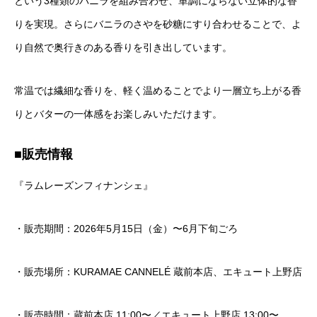
という3種類のバニラを組み合わせ、単調にならない立体的な香
りを実現。さらにバニラのさやを砂糖にすり合わせることで、よ
り自然で奥行きのある香りを引き出しています。
常温では繊細な香りを、軽く温めることでより一層立ち上がる香
りとバターの一体感をお楽しみいただけます。
■販売情報
『ラムレーズンフィナンシェ』
・販売期間：2026年5月15日（金）〜6月下旬ごろ
・販売場所：KURAMAE CANNELÉ 蔵前本店、エキュート上野店
・販売時間：蔵前本店 11:00〜／エキュート上野店 13:00〜