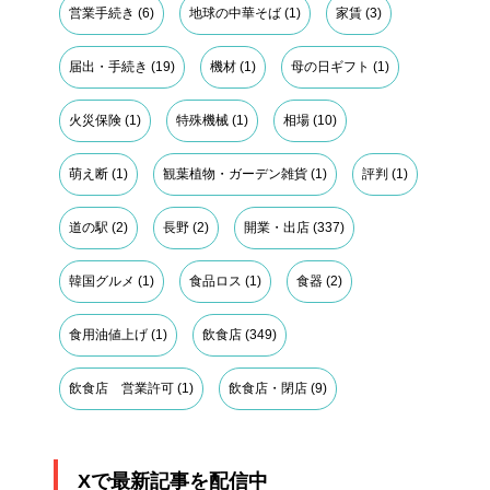
営業手続き
(6)
地球の中華そば
(1)
家賃
(3)
届出・手続き
(19)
機材
(1)
母の日ギフト
(1)
火災保険
(1)
特殊機械
(1)
相場
(10)
萌え断
(1)
観葉植物・ガーデン雑貨
(1)
評判
(1)
道の駅
(2)
長野
(2)
開業・出店
(337)
韓国グルメ
(1)
食品ロス
(1)
食器
(2)
食用油値上げ
(1)
飲食店
(349)
飲食店 営業許可
(1)
飲食店・閉店
(9)
Xで最新記事を配信中