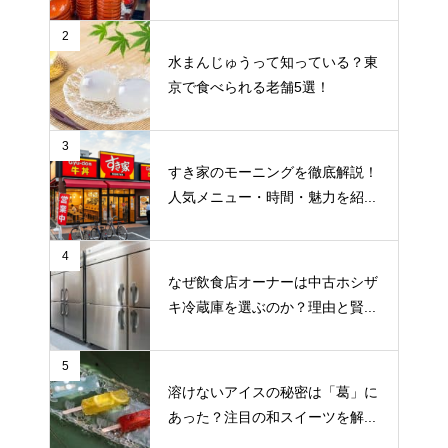
2
水まんじゅうって知っている？東
京で食べられる老舗5選！
3
すき家のモーニングを徹底解説！
人気メニュー・時間・魅力を紹...
4
なぜ飲食店オーナーは中古ホシザ
キ冷蔵庫を選ぶのか？理由と賢...
5
溶けないアイスの秘密は「葛」に
あった？注目の和スイーツを解...