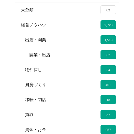
未分類
82
経営ノウハウ
2,723
出店・開業
1,519
開業・出店
62
物件探し
34
厨房づくり
401
移転・閉店
18
買取
37
資金・お金
957