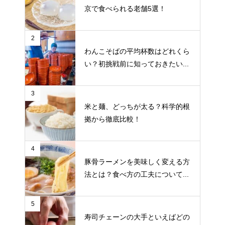
京で食べられる老舗5選！
2
わんこそばの平均杯数はどれくら
い？初挑戦前に知っておきたい...
3
米と麺、どっちが太る？科学的根
拠から徹底比較！
4
豚骨ラーメンを美味しく変える方
法とは？食べ方の工夫について...
5
寿司チェーンの大手といえばどの