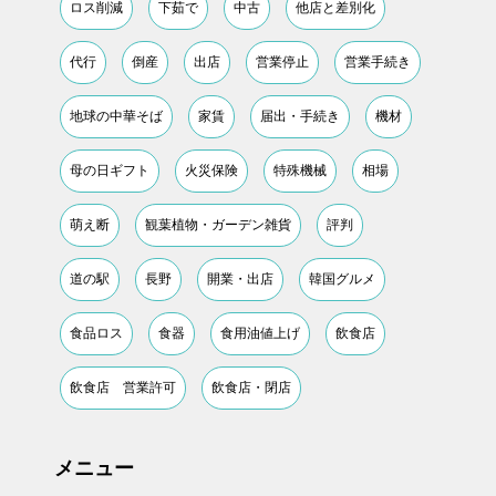
ロス削減
下茹で
中古
他店と差別化
代行
倒産
出店
営業停止
営業手続き
地球の中華そば
家賃
届出・手続き
機材
母の日ギフト
火災保険
特殊機械
相場
萌え断
観葉植物・ガーデン雑貨
評判
道の駅
長野
開業・出店
韓国グルメ
食品ロス
食器
食用油値上げ
飲食店
飲食店 営業許可
飲食店・閉店
メニュー