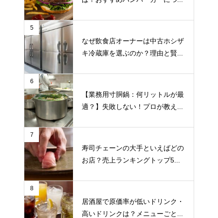
5
なぜ飲食店オーナーは中古ホシザ
キ冷蔵庫を選ぶのか？理由と賢...
6
【業務用寸胴鍋：何リットルが最
適？】失敗しない！プロが教え...
7
寿司チェーンの大手といえばどの
お店？売上ランキングトップ5...
8
居酒屋で原価率が低いドリンク・
高いドリンクは？メニューごと...