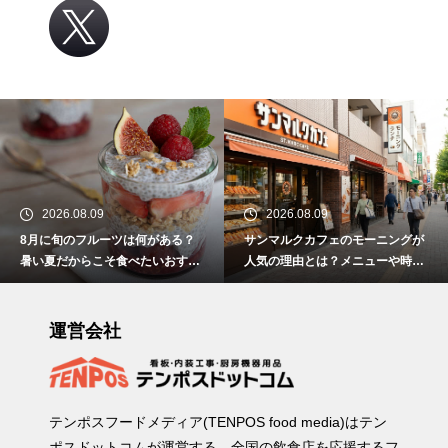
2026.08.09
2026.08.09
8月に旬のフルーツは何がある？
サンマルクカフェのモーニングが
暑い夏だからこそ食べたいおすす
人気の理由とは？メニューや時
めスイーツ5選！
間、おすすめの楽しみ方を紹介
運営会社
テンポスフードメディア(TENPOS food media)はテン
ポスドットコムが運営する、全国の飲食店を応援するフ