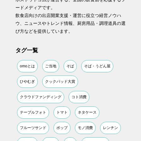
ードメディアです。
飲食店向けの出店開業支援・運営に役立つ経営ノウハ
ウ、ニュースやトレンド情報、厨房用品・調理道具の選
び方などを提供しています。
タグ一覧
omoとは
ご当地
そば
そば・うどん屋
ひやむぎ
クックパッド大賞
クラウドファンディング
コト消費
テーブルフォト
トマト
ネタケース
フルーツサンド
ポップ
モノ消費
レンチン