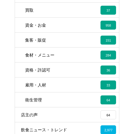
買取
37
資金・お金
958
集客・販促
151
食材・メニュー
284
資格・許認可
36
雇用・人材
33
衛生管理
64
店主の声
64
飲食ニュース・トレンド
2,977