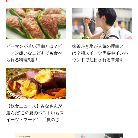
ピーマンが苦い理由とは？ピ
抹茶かき氷が人気の理由と
ーマン嫌いなこどもでも食べ
は？和スイーツ需要やインバ
られる料理5選！
ウンドで注目される背景を解
説
【飲食ニュース】みなさんが
選んだ”この夏のベストいもス
イーツ・フード”！「夏のさつ
まいも博2025」