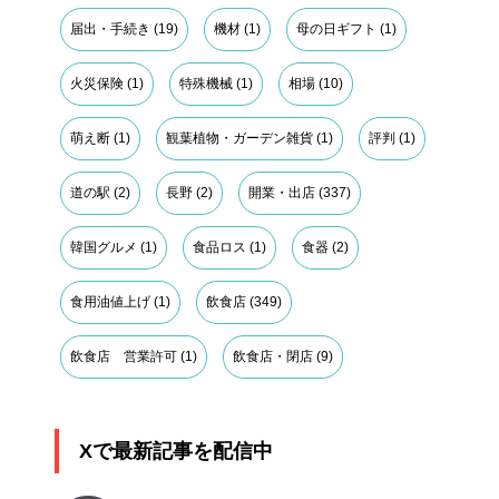
届出・手続き
(19)
機材
(1)
母の日ギフト
(1)
火災保険
(1)
特殊機械
(1)
相場
(10)
萌え断
(1)
観葉植物・ガーデン雑貨
(1)
評判
(1)
道の駅
(2)
長野
(2)
開業・出店
(337)
韓国グルメ
(1)
食品ロス
(1)
食器
(2)
食用油値上げ
(1)
飲食店
(349)
飲食店 営業許可
(1)
飲食店・閉店
(9)
Xで最新記事を配信中