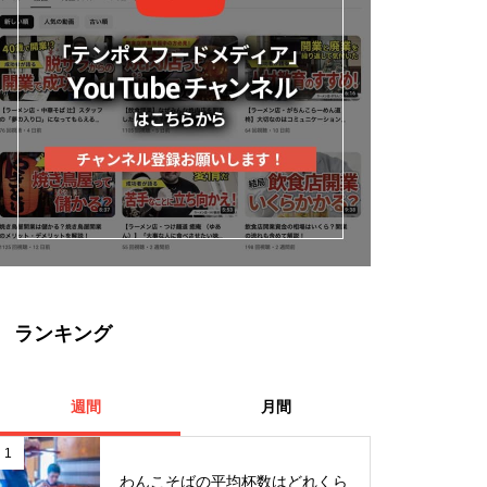
ランキング
週間
月間
1
わんこそばの平均杯数はどれくら