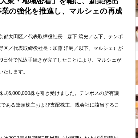
大衆・地域密着」を軸に、新業態出
事業の強化を推進し、マルシェの再成
京都大田区／代表取締役社長：森下 篤史／以下、テンポ
野区／代表取締役社長：加藤 洋嗣／以下、マルシェ）が
月29日付で払込手続きが完了したことにより、マルシェが
いたします。
6,000,000株を引き受けました。テンポスの所有議
株主である筆頭株主および支配株主、親会社に該当するこ