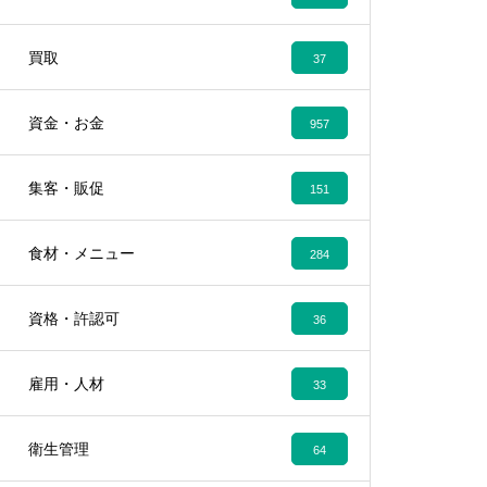
買取
37
資金・お金
957
集客・販促
151
食材・メニュー
284
資格・許認可
36
雇用・人材
33
衛生管理
64