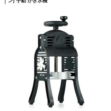
ン) 手動 かき氷機