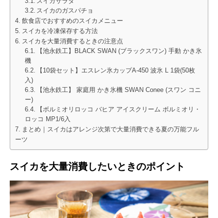
スイカサラダ
スイカのガスパチョ
飲食店でおすすめのスイカメニュー
スイカを冷凍保存する方法
スイカを大量消費するときの注意点
【池永鉄工】BLACK SWAN (ブラックスワン) 手動 かき氷
機
【10袋セット】エスレン氷カップA-450 波氷 L 1袋(50枚
入)
【池永鉄工】 家庭用 かき氷機 SWAN Conee (スワン コニ
ー)
【ボルミオリロッコ バヒア アイスクリーム ボルミオリ・
ロッコ MP1/6入
まとめ｜スイカはアレンジ次第で大量消費できる夏の万能フル
ーツ
スイカを大量消費したいときのポイント