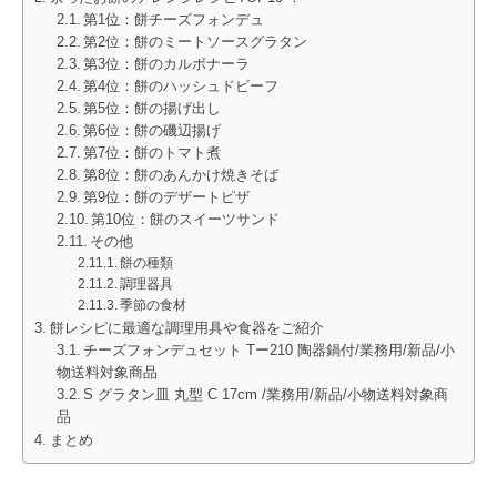
第1位：餅チーズフォンデュ
第2位：餅のミートソースグラタン
第3位：餅のカルボナーラ
第4位：餅のハッシュドビーフ
第5位：餅の揚げ出し
第6位：餅の磯辺揚げ
第7位：餅のトマト煮
第8位：餅のあんかけ焼きそば
第9位：餅のデザートピザ
第10位：餅のスイーツサンド
その他
餅の種類
調理器具
季節の食材
餅レシピに最適な調理用具や食器をご紹介
チーズフォンデュセット Tー210 陶器鍋付/業務用/新品/小
物送料対象商品
S グラタン皿 丸型 C 17cm /業務用/新品/小物送料対象商
品
まとめ