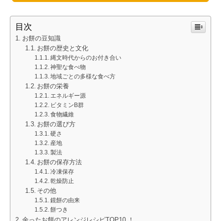
目次
お餅の豆知識
お餅の歴史と文化
縄文時代からのお付き合い
神聖な食べ物
地域ごとの多様な食べ方
お餅の栄養
エネルギー源
ビタミンB群
食物繊維
お餅の選び方
硬さ
産地
製法
お餅の保存方法
冷凍保存
乾燥防止
その他
鏡餅の由来
餅つき
余ったお餅のアレンジレシピTOP10 ！