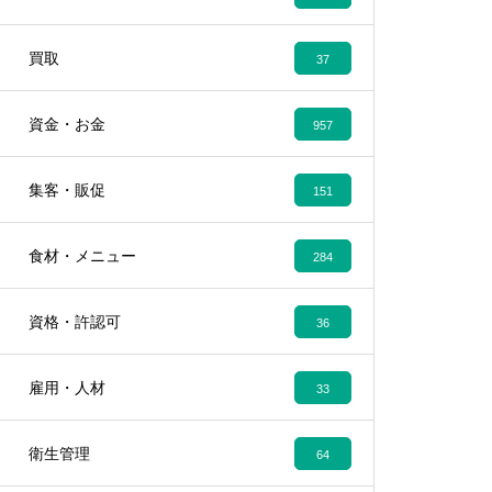
買取
37
資金・お金
957
集客・販促
151
食材・メニュー
284
資格・許認可
36
雇用・人材
33
衛生管理
64