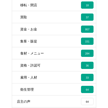
移転・閉店
18
買取
37
資金・お金
957
集客・販促
151
食材・メニュー
284
資格・許認可
36
雇用・人材
33
衛生管理
64
店主の声
64