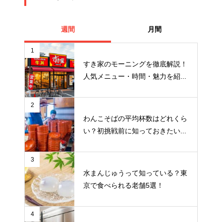
週間
月間
1
すき家のモーニングを徹底解説！
人気メニュー・時間・魅力を紹...
2
わんこそばの平均杯数はどれくら
い？初挑戦前に知っておきたい...
3
水まんじゅうって知っている？東
京で食べられる老舗5選！
4