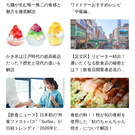
ち麺が生む唯一無二の食感と
ワイトデーおすすめレシピ
魅力を徹底解説
「中級編」
かき氷は江戸時代の超高級品
【足立区】リピーター続出！
だった？歴史と現代の違いを
通いたくなる飲食店の秘密と
解説
は？｜飲食店開業者必見の成
功ヒント
【飲食ニュース】日本初の“外
食欲の秋！！秋が旬の食材を
食ファストパス”『SuiSui』が
使用した「鮭のちゃんちゃん
日経トレンディ「2026年ヒッ
焼き」について解説！
ト予測」第7位に選出！