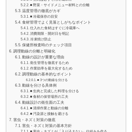
■ 野菜・サイドメニュー材料との分離
温度管理の徹底がカギ
■ 冷蔵保存の目安
食材管理でよく見落としがちなポイント
仕入れた食材はすぐに冷蔵庫へ
消費期限・開封日を明記
冷凍焼け防止
保健所検査時のチェック項目
調理動線の分離と明確化
動線の設計が重要な理由
衛生管理を徹底するため
作業効率を最大化するため
調理動線の基本的なポイント
■ 3つの動線を分ける
動線を分ける具体例
■ 生肉と完成した料理を分ける
■ 食材の保管場所の工夫
動線設計の衛生面の工夫
■ 清掃作業と動線の分離
■ 汚染源と接触を避ける
害虫・ネズミ対策の徹底
害虫・ネズミ対策の基本方針
■ 害虫・ネズミが「入り込まない」仕組みを作る