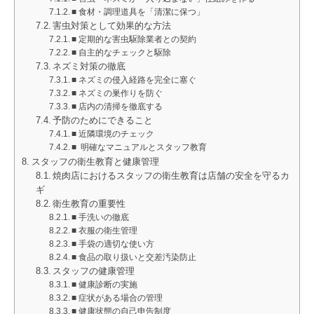
■ 食材・調理道具を「清潔に保つ」
害虫対策として効果的な方法
■ 定期的な害虫駆除業者との契約
■ 自主的なチェックと駆除
ネズミ対策の徹底
■ ネズミの侵入経路を完全に塞ぐ
■ ネズミの巣作りを防ぐ
■ 店内の清掃を徹底する
予防のためにできること
■ 近隣環境のチェック
■ 明確なマニュアルとスタッフ教育
スタッフの衛生教育と健康管理
焼肉店におけるスタッフの衛生教育は店舗の安全を守るカ
ギ
衛生教育の重要性
■ 手洗いの徹底
■ 衣服の衛生管理
■ 手袋の適切な使い方
■ 食品の取り扱いと交差汚染防止
スタッフの健康管理
■ 健康診断の実施
■ 症状がある場合の管理
■ 健康状態の自己申告制度