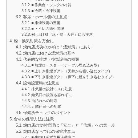
■ 作業台・シンクの材質
■ 冷蔵・冷凍設備
客席・ホール側の注意点
■ 排煙設備の整備
■ トイレの衛生管理
■仕上げ材（床・壁・天井）にも注意
煙・換気対策を万全に
焼肉店成功のカギは「煙対策」にあり！
焼肉店における煙対策の基本
代表的な排煙・換気設備の種類
■ 無煙ロースター（テーブル埋め込み型）
■ 上引き排煙ダクト（天井から吸い込むタイプ）
■ 下引き排煙ダクト（床下に煙を引き込むタイプ）
設備設置時の注意点
排気量の設計ミスに注意
給気口の設置も忘れずに
油汚れへの対応
近隣住民への配慮
保健所チェックのポイント
食材の保管方法に注意
焼肉店の食材管理は「安全」と「信頼」への第一歩
焼肉店ならではの保管注意点
■ 生肉は必ず専用冷蔵庫に