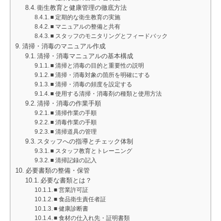
衛生教育と健康管理の徹底方法
■ 定期的な衛生教育の実施
■ マニュアルの整備と共有
■ スタッフのモニタリングとフィードバック
清掃・消毒のマニュアル作成
清掃・消毒マニュアルの基本構成
■ 清掃と消毒の目的と重要性の説明
■ 清掃・消毒対象の箇所を明確にする
■ 清掃・消毒の頻度を設定する
■ 使用する清掃・消毒剤の種類と使用方法
清掃・消毒の作業手順
■ 清掃作業の手順
■ 消毒作業の手順
■ 清掃道具の管理
スタッフへの指導とチェック体制
■ スタッフ教育とトレーニング
■ 清掃記録の記入
必要書類の整備・保管
必要な書類とは？
■ 営業許可証
■ 食品衛生責任者証
■ 健康診断書
■ 食材の仕入れ先・証明書類