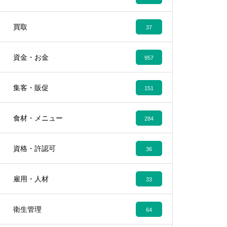
買取
37
資金・お金
957
集客・販促
151
食材・メニュー
284
資格・許認可
36
雇用・人材
33
衛生管理
64