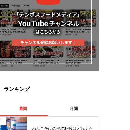
ランキング
週間
月間
1
わんこそばの平均杯数はどれくら