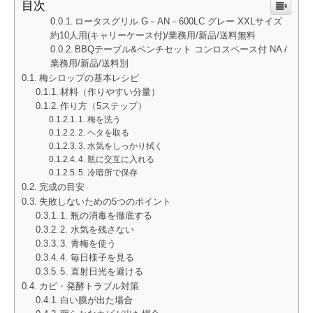
目次
ロータスグリル G－AN－600LC グレー XXLサイズ
約10人用(キャリーケース付)/業務用/新品/送料無料
BBQテーブル&ベンチセット コンロスペース付 NA /
業務用/新品/送料別
梅シロップの基本レシピ
材料（作りやすい分量）
作り方（5ステップ）
1. 梅を洗う
2. ヘタを取る
3. 水気をしっかり拭く
4. 瓶に交互に入れる
5. 冷暗所で保存
完成の目安
失敗しないための5つのポイント
1. 瓶の消毒を徹底する
2. 水気を残さない
3. 青梅を使う
4. 毎日様子を見る
5. 直射日光を避ける
カビ・発酵トラブル対策
白い膜が出た場合