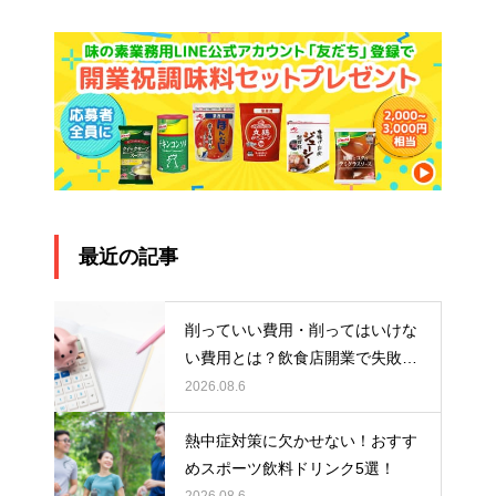
最近の記事
削っていい費用・削ってはいけな
い費用とは？飲食店開業で失敗し
ないお金の使い方
2026.08.6
熱中症対策に欠かせない！おすす
めスポーツ飲料ドリンク5選！