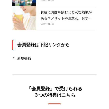
2026.08.6
食後にお酢を飲むとどんな効果が
ある？メリットや注意点、おすす
めの取り入れ方を紹介
2026.08.6
会員登録は下記リンクから
新規登録
「会員登録」で受けられる
３つの特典はこちら