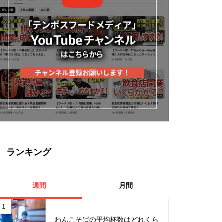
ランキング
週間
月間
1
わんこそばの平均杯数はどれくら