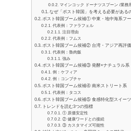
マインコック ドーナツスプーン /業務
なぜ「ポスト韓国」を考える必要がある
ポスト韓国ブーム候補① 中東・地中海系フ
代表例：ファラフェル
注目理由
代表例：フムス
ポスト韓国ブーム候補② 台湾・アジア再評
代表例：魯肉飯
強み
ポスト韓国ブーム候補③ 発酵×ナチュラル系
例：ケフィア
例：コンブチャ
ポスト韓国ブーム候補④ 南米ストリート系
代表例：タコス
ポスト韓国ブーム候補⑤ 食感特化型スイー
トレンドを読む3つの指標
① 原価安定性
② 健康ワードとの接続
③ カスタマイズ可能性