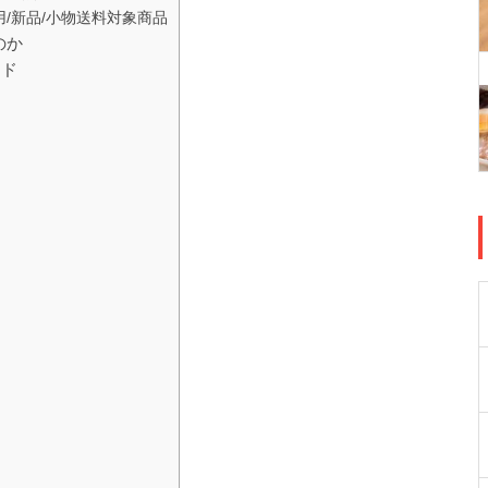
用/新品/小物送料対象商品
のか
ード
価
ツ