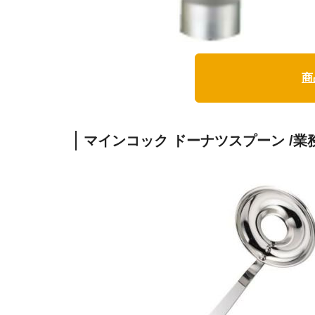
商
マインコック ドーナツスプーン /業