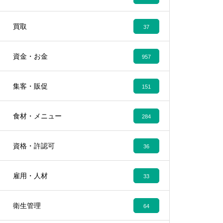
買取
37
資金・お金
957
集客・販促
151
食材・メニュー
284
資格・許認可
36
雇用・人材
33
衛生管理
64