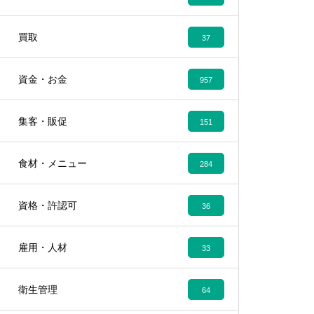
買取
37
資金・お金
957
集客・販促
151
食材・メニュー
284
資格・許認可
36
雇用・人材
33
衛生管理
64