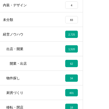
内装・デザイン
4
未分類
83
経営ノウハウ
2,725
出店・開業
1,520
開業・出店
62
物件探し
34
厨房づくり
401
移転・閉店
18