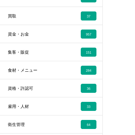
買取
37
資金・お金
957
集客・販促
151
食材・メニュー
284
資格・許認可
36
雇用・人材
33
衛生管理
64