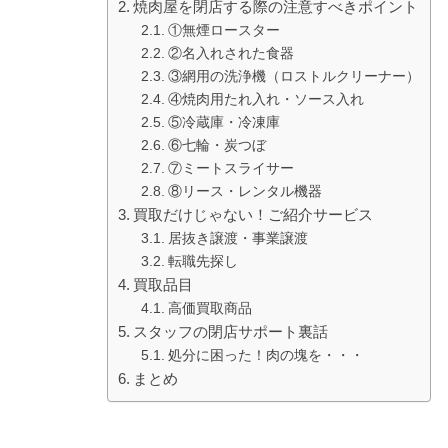
焼肉屋を閉店する際の注意すべきポイント
①無煙ロースター
②名入れされた食器
③網用の洗浄機（ロストルクリーナー）
④焼肉用たれ入れ・ソース入れ
⑤冷蔵庫・冷凍庫
⑥七輪・炭つぼ
⑦ミートスライサー
⑧リース・レンタル機器
買取だけじゃない！ご紹介サービス
居抜き譲渡・事業譲渡
転職先探し
買取品目
高価買取商品
スタッフの閉店サポート裏話
処分に困った！肉の塊を・・・
まとめ