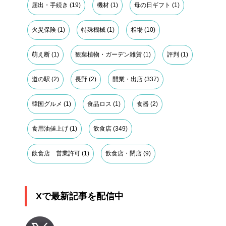
届出・手続き
(19)
機材
(1)
母の日ギフト
(1)
火災保険
(1)
特殊機械
(1)
相場
(10)
萌え断
(1)
観葉植物・ガーデン雑貨
(1)
評判
(1)
道の駅
(2)
長野
(2)
開業・出店
(337)
韓国グルメ
(1)
食品ロス
(1)
食器
(2)
食用油値上げ
(1)
飲食店
(349)
飲食店 営業許可
(1)
飲食店・閉店
(9)
Xで最新記事を配信中