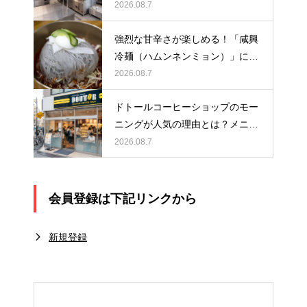
比較！あなたに合った選び方を解
2026.08.7
説
強烈な甘辛さが楽しめる！「咸興
冷麺（ハムンネンミョン）」につ
いて解説！
2026.08.7
ドトールコーヒーショップのモー
ニングが人気の理由とは？メニュ
ーや時間、おすすめの楽しみ方を
2026.08.7
紹介
会員登録は下記リンクから
新規登録