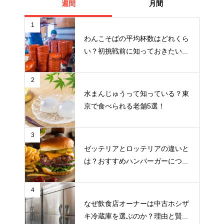
週間
月間
1
わんこそばの平均杯数はどれくら
い？初挑戦前に知っておきたい...
2
水まんじゅうって知っている？東
京で食べられる老舗5選！
3
ゼッテリアとロッテリアの違いと
は？おすすめハンバーガーにつ...
4
なぜ飲食店オーナーは中古ホシザ
キ冷蔵庫を選ぶのか？理由と賢...