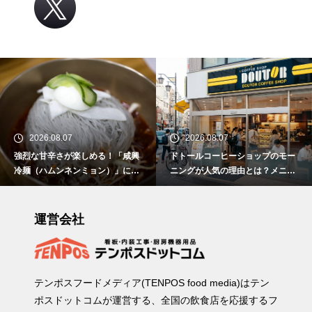
2026.08.07
2026.08.07
強烈な甘辛さが楽しめる！「咸興
ドトールコーヒーショップのモー
冷麺（ハムンネンミョン）」につ
ニングが人気の理由とは？メニュ
いて解説！
ーや時間、おすすめの楽しみ方を
紹介
運営会社
テンポスフードメディア(TENPOS food media)はテン
ポスドットコムが運営する、全国の飲食店を応援するフ