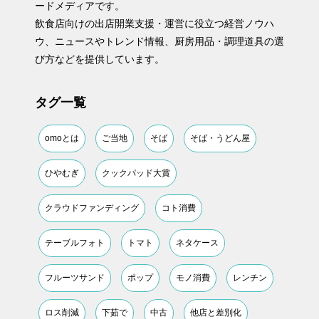
ードメディアです。
飲食店向けの出店開業支援・運営に役立つ経営ノウハ
ウ、ニュースやトレンド情報、厨房用品・調理道具の選
び方などを提供しています。
タグ一覧
omoとは
ご当地
そば
そば・うどん屋
ひやむぎ
クックパッド大賞
クラウドファンディング
コト消費
テーブルフォト
トマト
ネタケース
フルーツサンド
ポップ
モノ消費
レンチン
ロス削減
下茹で
中古
他店と差別化