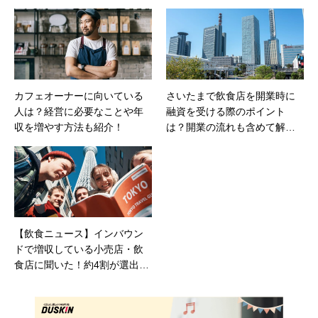
カフェオーナーに向いている
さいたまで飲食店を開業時に
人は？経営に必要なことや年
融資を受ける際のポイント
収を増やす方法も紹介！
は？開業の流れも含めて解
説！
【飲食ニュース】インバウン
ドで増収している小売店・飲
食店に聞いた！約4割が選出し
た増収の秘訣は「通訳・翻訳
ツール」の導入 一方、半数
以上が「不自然な文章が出力