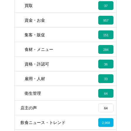
買取
37
資金・お金
957
集客・販促
151
食材・メニュー
284
資格・許認可
36
雇用・人材
33
衛生管理
64
店主の声
64
飲食ニュース・トレンド
2,968