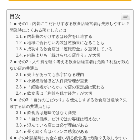
目次
■ その1：内装にこだわりすぎる飲食店経営者は失敗しやすい？
開業時によくある落とし穴とは
● 内装費のかけすぎは経営を圧迫する
● 地域に合わない内装は逆効果になることも
● 成功する飲食店は「運転資金」を重視している
● 内装よりも「続けられる店作り」が大切
■ その2：人件費を軽く考える飲食店経営者は危険？利益が残ら
ない店の共通点
● 売上があっても赤字になる理由
● 小規模店舗ほど人件費管理が重要
● 「経験者がいるか」で店の安定感は変わる
● 飲食店は「利益を残す経営」が大切
■ その3:「自分のこだわり」を優先しすぎる飲食店は危険？失
敗する店の共通点とは
● 飲食店は趣味ではなく商売
● 「自分目線」だけではお客様は増えない
● 混んでいる店には必ず理由がある
● 長く続く店はバランス感覚がある
■ その4:開業時にお金を使い切る飲食店は危険？失敗しやすい