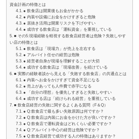
資金計画の特徴とは
● 飲食店は開業後もお金がかかる
● 内装や設備にお金をかけすぎると危険
● 居抜き活用は開業リスクを下げやすい
● 成功する飲食店は「運転資金」を重視している
■ その5:現場経験を軽視する飲食店経営者は危険？失敗しやす
い店の特徴とは
● 飲食店は「現場力」が売上を左右する
● アルバイト任せの経営は危険
● 経営者自身が現場を理解することが大切
● 成功する飲食店は「現場改善」を続けている
■ 実際の経験者談から見える「失敗する飲食店」の共通点とは
● 内装へお金をかけすぎて資金不足になる
● 売上があっても人件費で赤字になる
● 「自分の理想」を優先しすぎると失敗しやすい
● 成功する店は「続けられる経営」を重視している
■ 飲食店経営の失敗に関するよくある質問（F＆Q）
● Q:飲食店で最も多い失敗原因は何ですか？
● Q:飲食店は内装にお金をかけた方が良いですか？
● Q:飲食店で運転資金はどれくらい必要ですか？
● Q:アルバイト中心の経営は危険ですか？
● Q:飲食店経営で成功する人の特徴はありますか？