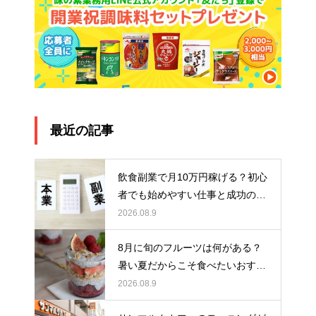
最近の記事
飲食副業で月10万円稼げる？初心
者でも始めやすい仕事と成功のポ
イントを解説
2026.08.9
8月に旬のフルーツは何がある？
暑い夏だからこそ食べたいおすす
めスイーツ5選！
2026.08.9