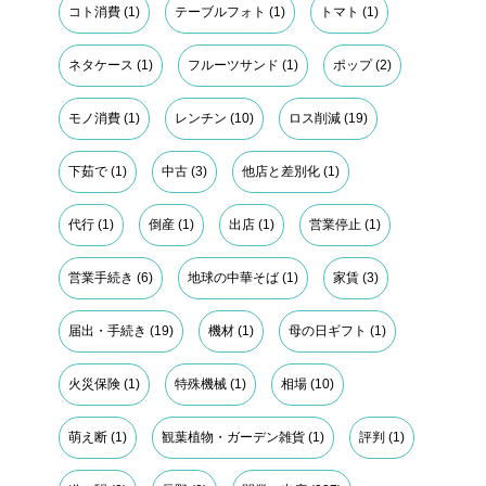
コト消費
(1)
テーブルフォト
(1)
トマト
(1)
ネタケース
(1)
フルーツサンド
(1)
ポップ
(2)
モノ消費
(1)
レンチン
(10)
ロス削減
(19)
下茹で
(1)
中古
(3)
他店と差別化
(1)
代行
(1)
倒産
(1)
出店
(1)
営業停止
(1)
営業手続き
(6)
地球の中華そば
(1)
家賃
(3)
届出・手続き
(19)
機材
(1)
母の日ギフト
(1)
火災保険
(1)
特殊機械
(1)
相場
(10)
萌え断
(1)
観葉植物・ガーデン雑貨
(1)
評判
(1)