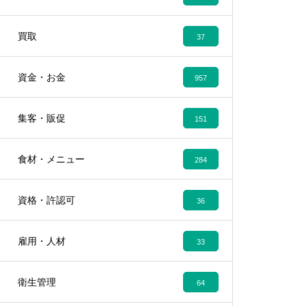
買取
37
資金・お金
957
集客・販促
151
食材・メニュー
284
資格・許認可
36
雇用・人材
33
衛生管理
64