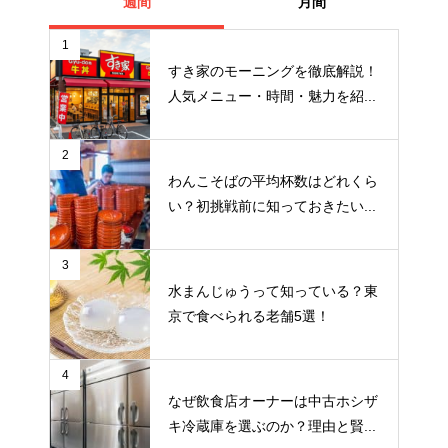
週間
月間
1
すき家のモーニングを徹底解説！
人気メニュー・時間・魅力を紹...
2
わんこそばの平均杯数はどれくら
い？初挑戦前に知っておきたい...
3
水まんじゅうって知っている？東
京で食べられる老舗5選！
4
なぜ飲食店オーナーは中古ホシザ
キ冷蔵庫を選ぶのか？理由と賢...