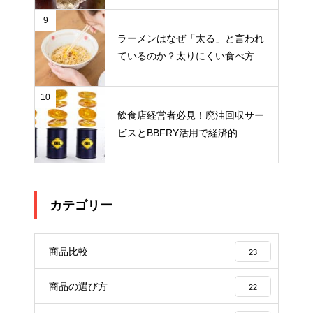
9
ラーメンはなぜ「太る」と言われ
ているのか？太りにくい食べ方...
10
飲食店経営者必見！廃油回収サー
ビスとBBFRY活用で経済的...
カテゴリー
商品比較
23
商品の選び方
22