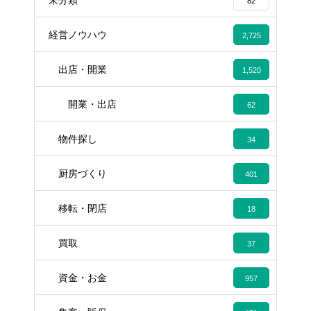
82
経営ノウハウ
2,725
出店・開業
1,520
開業・出店
62
物件探し
34
厨房づくり
401
移転・閉店
18
買取
37
資金・お金
957