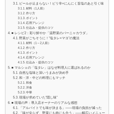
ビールが止まらない！ピリ辛×にんにく旨塩のあと引く味
材料（1人前）
作り方
ポイント
応用アレンジ
仕込み・提供のコツ
■ レシピ2：彩り鮮やか「温野菜のバーニャカウダ」
野菜がごちそうに！“塩タレ×マヨ”の魔法
材料（1～2人前）
作り方
ポイント
応用アレンジ
仕込み・提供のコツ
■ マルシェの「塩タレ」はなぜ料理人に選ばれるのか
自然な塩味と深いうまみが決め手
和・洋・中どの料理にもマッチ
和食
洋食
中華
現場が求めていた“隠し味”
■ 現場の声：導入店オーナーのリアルな感想
「アルバイトでも味が決まる」――現場の負担が減った
「味が尖らず、野菜にも肉にも合う」――幅広いメニュー