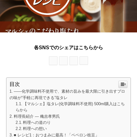
各SNSでのシェアはこちらから
目次
――化学調味料不使用で、素材の旨みを最大限に引き出すプロ
の味が“手軽に再現できる”塩タレ
【マルシェ】塩タレ(化学調味料不使用) 500ml購入はこち
らから
料理長紹介 ― 穐吉孝男氏
料理への道のり
料理への想い
■ レシピ1：おつまみに最高！「ペペロン枝豆」