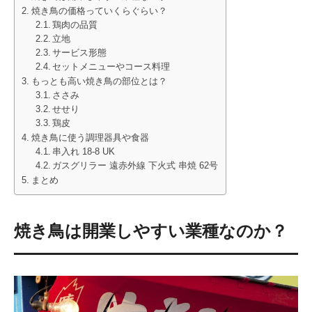
焼き鳥の価格っていくらぐらい？
鶏肉の品質
立地
サービス形態
セットメニューやコース料理
もっとも高い焼き鳥の部位とは？
ささみ
せせり
鶏皮
焼き鳥に使う調理器具や食器
串入れ 18-8 UK
ガスグリラー 遠赤外線 下火式 串焼 62号
まとめ
焼き鳥は開業しやすい業種なのか？