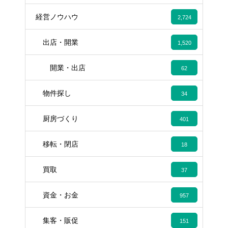
経営ノウハウ
2,724
出店・開業
1,520
開業・出店
62
物件探し
34
厨房づくり
401
移転・閉店
18
買取
37
資金・お金
957
集客・販促
151