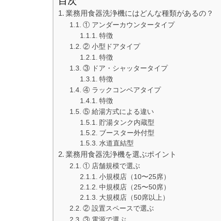
目次
業務用食器洗浄機にはどんな種類があるの？
① アンダーカウンタータイプ
特徴
② 小型ドアタイプ
特徴
③ ドア・シャッタータイプ
特徴
④ ラックコンベアタイプ
特徴
⑤ 給湯方式による違い
貯湯タンク内蔵型
ブースター外付型
水道直結型
業務用食器洗浄機を選ぶポイント
① 店舗規模で選ぶ
小規模店（10〜25席）
中規模店（25〜50席）
大規模店（50席以上）
② 設置スペースで選ぶ
③ 電源で選ぶ