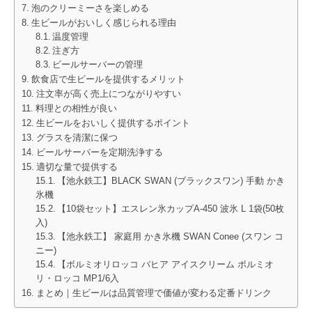
泡のクリーミーさを楽しめる
生ビールがおいしく感じられる理由
温度管理
注ぎ方
ビールサーバーの管理
飲食店で生ビールを提供するメリット
注文率が高く売上につながりやすい
料理との相性が良い
生ビールをおいしく提供するポイント
グラスを清潔に保つ
ビールサーバーを定期洗浄する
適切な量で提供する
【池永鉄工】BLACK SWAN (ブラックスワン) 手動 かき
氷機
【10袋セット】エスレン氷カップA-450 波氷 L 1袋(50枚
入)
【池永鉄工】 家庭用 かき氷機 SWAN Conee (スワン コ
ニー)
【ボルミオリロッコ バヒア アイスクリーム ボルミオ
リ・ロッコ MP1/6入
まとめ｜生ビールは品質管理で価値が変わる定番ドリンク