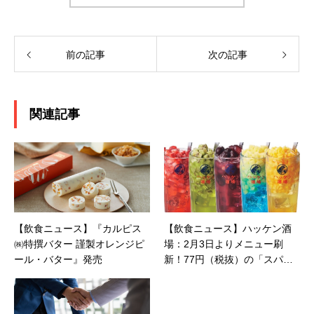
前の記事
次の記事
関連記事
【飲食ニュース】『カルピス
【飲食ニュース】ハッケン酒
㈱特撰バター 謹製オレンジピ
場：2月3日よりメニュー刷
ール・バター』発売
新！77円（税抜）の「スパイ
シー旨カツ」など圧倒的コス
パで進化