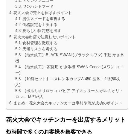
ドリンクメニュー
ワンハンドフード
花火大会で売上を伸ばすポイント
提供スピードを重視する
価格設定を工夫する
夏らしい限定感を出す
花火大会出店で注意したいポイント
食材管理を徹底する
天候リスクを考える
【池永鉄工】BLACK SWAN (ブラックスワン) 手動 かき氷
機
【池永鉄工】 家庭用 かき氷機 SWAN Conee (スワン コニ
ー)
【10袋セット】エスレン氷カップA-450 波氷 L 1袋(50枚
入)
【ボルミオリロッコ バヒア アイスクリーム ボルミオリ・
ロッコ MP1/6入
まとめ｜花火大会のキッチンカーは事前準備が成功のポイント
花火大会でキッチンカーを出店するメリット
短時間で多くのお客様を集客できる