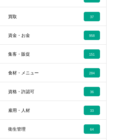
買取
37
資金・お金
958
集客・販促
151
食材・メニュー
284
資格・許認可
36
雇用・人材
33
衛生管理
64