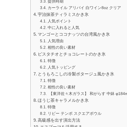
提供時期
カーライル アリバイ 白ワイン8oz クリア
宇治抹茶ティラミスかき氷
人気ポイント
中に入れると人気
マンゴーとココナッツの台湾風かき氷
人気理由
相性の良い素材
ピスタチオとチョコレートのかき氷
特徴
人気トッピング
とうもろこしの冷製ポタージュ風かき氷
特徴
相性の良い素材
【東洋佐々木ガラス】 和がらす 中鉢 φ184mm
ほうじ茶キャラメルかき氷
特徴
リビー テンポ スクエアボウル
高級感を出す演出方法
エスプーマを活用する