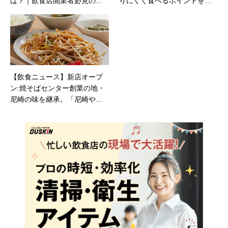
は？｜飲食店開業者必見の成
りにくく食べるポイントを解
功ヒント
説
【飲食ニュース】新店オープ
ン:焼そばセンター創業の地・
尼崎の味を継承。「尼崎やき
そば本舗」船場店が堺筋本町
に誕生！