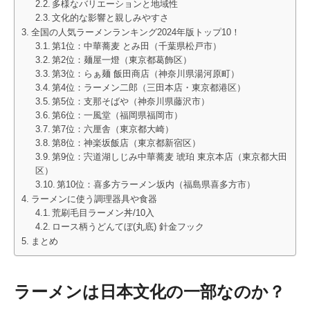
多様なバリエーションと地域性
文化的な影響と親しみやすさ
全国の人気ラーメンランキング2024年版トップ10！
第1位：中華蕎麦 とみ田（千葉県松戸市）
第2位：麺屋一燈（東京都葛飾区）
第3位：らぁ麺 飯田商店（神奈川県湯河原町）
第4位：ラーメン二郎（三田本店・東京都港区）
第5位：支那そばや（神奈川県藤沢市）
第6位：一風堂（福岡県福岡市）
第7位：六厘舎（東京都大崎）
第8位：神楽坂飯店（東京都新宿区）
第9位：宍道湖しじみ中華蕎麦 琥珀 東京本店（東京都大田
区）
第10位：喜多方ラーメン坂内（福島県喜多方市）
ラーメンに使う調理器具や食器
荒刷毛目ラーメン丼/10入
ロース柄うどんてぼ(丸底) 針金フック
まとめ
ラーメンは日本文化の一部なのか？