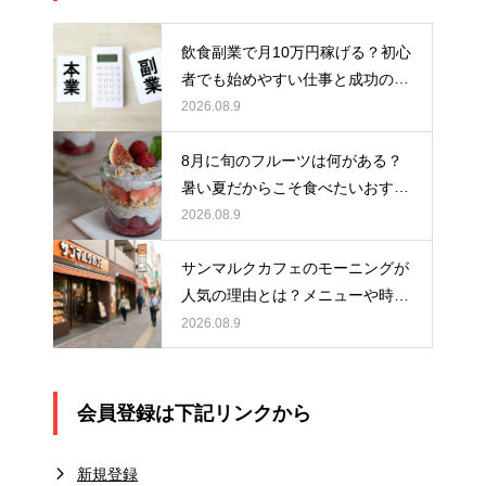
飲食副業で月10万円稼げる？初心
者でも始めやすい仕事と成功のポ
イントを解説
2026.08.9
8月に旬のフルーツは何がある？
暑い夏だからこそ食べたいおすす
めスイーツ5選！
2026.08.9
サンマルクカフェのモーニングが
人気の理由とは？メニューや時
間、おすすめの楽しみ方を紹介
2026.08.9
会員登録は下記リンクから
新規登録