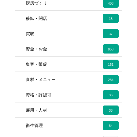
厨房づくり
403
移転・閉店
18
買取
37
資金・お金
958
集客・販促
151
食材・メニュー
284
資格・許認可
36
雇用・人材
33
衛生管理
64