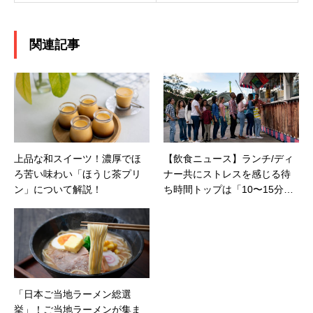
関連記事
上品な和スイーツ！濃厚でほ
【飲食ニュース】ランチ/ディ
ろ苦い味わい「ほうじ茶プリ
ナー共にストレスを感じる待
ン」について解説！
ち時間トップは「10〜15分未
満」！飲食店での待ち時間に
ストレスを感じさせない有効
な手段とは？
「日本ご当地ラーメン総選
挙」！ご当地ラーメンが集ま