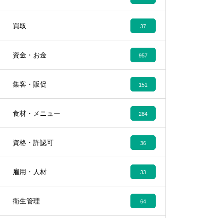
買取
37
資金・お金
957
集客・販促
151
食材・メニュー
284
資格・許認可
36
雇用・人材
33
衛生管理
64