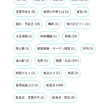
営業手続き
(6)
地球の中華そば
(1)
家賃
(3)
届出・手続き
(19)
機材
(1)
母の日ギフト
(1)
火災保険
(1)
特殊機械
(1)
相場
(10)
萌え断
(1)
観葉植物・ガーデン雑貨
(1)
評判
(1)
道の駅
(2)
長野
(2)
開業・出店
(337)
韓国グルメ
(1)
食品ロス
(1)
食器
(2)
食用油値上げ
(1)
飲食店
(349)
飲食店 営業許可
(1)
飲食店・閉店
(9)