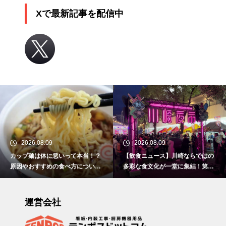
Xで最新記事を配信中
2026.08.09
2026.08.09
カップ麺は体に悪いって本当！？
【飲食ニュース】川崎ならではの
原因やおすすめの食べ方について
多彩な食文化が一堂に集結！第5
解説！
回『川崎夜市』を開催します！
運営会社