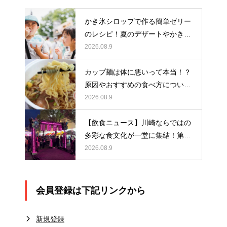
かき氷シロップで作る簡単ゼリー
のレシピ！夏のデザートやかき氷
アレンジにもおすすめ
2026.08.9
カップ麺は体に悪いって本当！？
原因やおすすめの食べ方について
解説！
2026.08.9
【飲食ニュース】川崎ならではの
多彩な食文化が一堂に集結！第5
回『川崎夜市』を開催します！
2026.08.9
会員登録は下記リンクから
新規登録