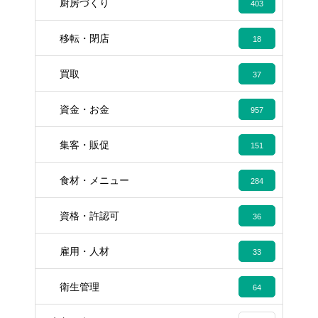
厨房づくり
403
移転・閉店
18
買取
37
資金・お金
957
集客・販促
151
食材・メニュー
284
資格・許認可
36
雇用・人材
33
衛生管理
64