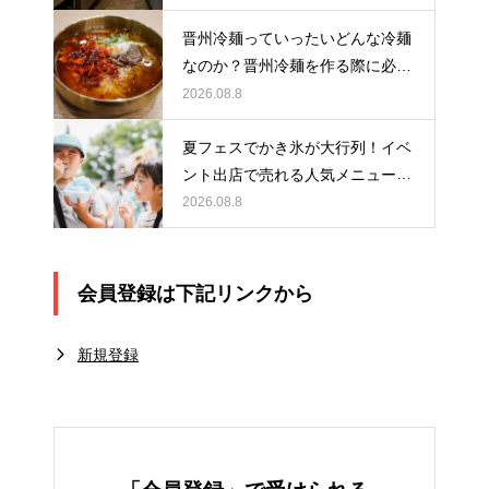
晋州冷麺っていったいどんな冷麺
なのか？晋州冷麺を作る際に必要
なアイテムとは？
2026.08.8
夏フェスでかき氷が大行列！イベ
ント出店で売れる人気メニュー作
りのポイント
2026.08.8
会員登録は下記リンクから
新規登録