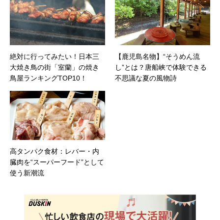
絶対に行ってみたい！日本三
【鹿児島名物】“そうめん流
大焼き鳥の街「室蘭」の焼き
し”とは？唐船峡で体験できる
鳥屋ランキングTOP10！
不思議な夏の風物詩
高タンパク食材：レバー・内
臓肉を“スーパーフード”として
使う新潮流