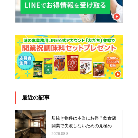
最近の記事
居抜き物件は本当にお得？飲食店
開業で失敗しないための見極め方
と厨房機器選びを解説
2026.08.8