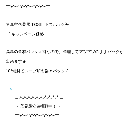
￣Y^Y^ Y^Y^Y^Y^Y^Y￣
🍴真空包装器 TOSEI トスパック🌟
˗ˏˋ キャンペーン価格ˎˊ˗
高温の食材パック可能なので、調理してアツアツのままパックが
出来ます🔥
10°傾斜でスープ類も楽々パック♪”
＿人人人人人人人人人人＿
＞ 業界最安値挑戦中！ ＜
￣Y^Y^ Y^Y^Y^Y^Y^Y￣