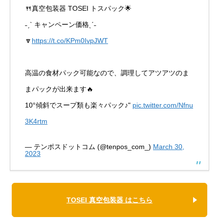
🍴真空包装器 TOSEI トスパック🌟
˗ˏˋ キャンペーン価格ˎˊ˗
🔽
https://t.co/KPm0IvpJWT
高温の食材パック可能なので、調理してアツアツのま
まパックが出来ます🔥
10°傾斜でスープ類も楽々パック♪"
pic.twitter.com/Nfnu
3K4rtm
— テンポスドットコム (@tenpos_com_)
March 30,
2023
TOSEI 真空包装器 はこちら