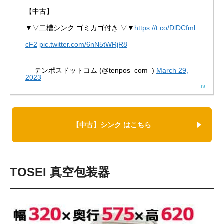
【中古】
▼▽二槽シンク ゴミカゴ付き ▽▼
https://t.co/DlDCfml
cF2
pic.twitter.com/6nN5tWRjR8
— テンポスドットコム (@tenpos_com_)
March 29,
2023
【中古】シンク はこちら
TOSEI 真空包装器