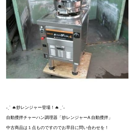
˗ˏˋ 🔥炒レンジャー登場！🔥 ˎˊ˗
自動攪拌チャーハン調理器「炒レンジャーA 自動攪拌」
中古商品は１点ものですのでお早目に問い合わせを！