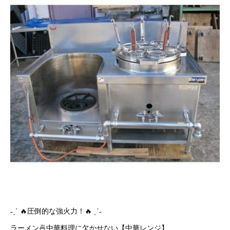
˗ˏˋ 🔥圧倒的な強火力！🔥 ˎˊ˗
ラーメン🍜中華料理に欠かせない【中華レンジ】