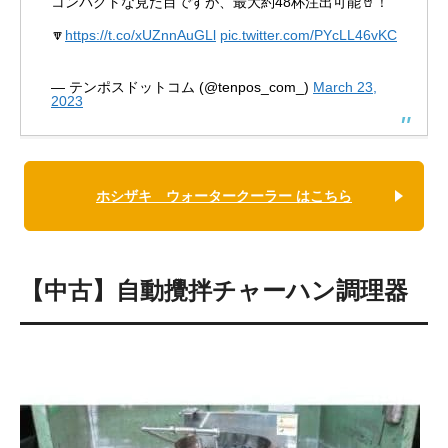
コンパクトな見た目ですが、最大約48杯注出可能🥤！
🔽
https://t.co/xUZnnAuGLl
pic.twitter.com/PYcLL46vKC
— テンポスドットコム (@tenpos_com_)
March 23,
2023
ホシザキ ウォータークーラー はこちら
【中古】自動攪拌チャーハン調理器