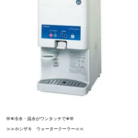
🌸❄冷水・温水がワンタッチで❄🌸
≫≫ホシザキ ウォータークーラー≪≪