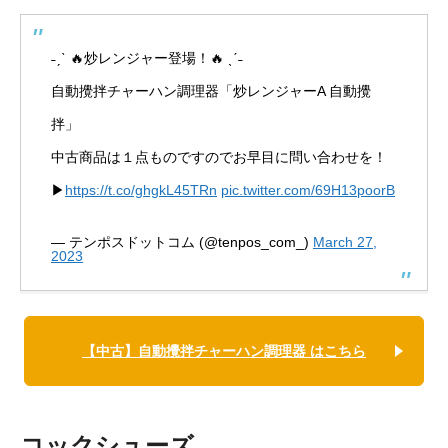
˗ˏˋ 🔥炒レンジャー登場！🔥 ˎˊ˗
自動攪拌チャーハン調理器「炒レンジャーA 自動攪
拌」
中古商品は１点ものですのでお早目に問い合わせを！
▶
https://t.co/ghgkL45TRn
pic.twitter.com/69H13poorB
— テンポスドットコム (@tenpos_com_)
March 27,
2023
【中古】自動攪拌チャーハン調理器 はこちら
コックシューズ