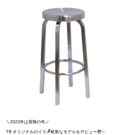
＼2023年は冒険の年／
TB オリジナルのイス🪑斬新なモデルをデビュー😎✨