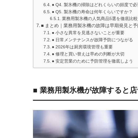
● Q4. 製氷機の掃除はどれくらいの頻度で
● Q5. 製氷機の寿命は何年くらいですか？
業務用製氷機の人気商品5選を徹底比較
■ まとめ｜業務用製氷機の故障は早期発見と
● 小さな異常を見逃さないことが重要
● 日常メンテナンスが故障予防につながる
● 2026年は厨房環境管理も重要
● 修理と買い替えは早めの判断が大切
● 安定営業のために予防管理を徹底しよう
■ 業務用製氷機が故障すると