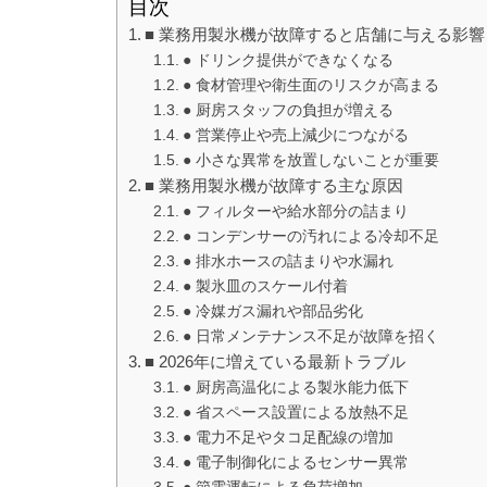
目次
■ 業務用製氷機が故障すると店舗に与える影響
● ドリンク提供ができなくなる
● 食材管理や衛生面のリスクが高まる
● 厨房スタッフの負担が増える
● 営業停止や売上減少につながる
● 小さな異常を放置しないことが重要
■ 業務用製氷機が故障する主な原因
● フィルターや給水部分の詰まり
● コンデンサーの汚れによる冷却不足
● 排水ホースの詰まりや水漏れ
● 製氷皿のスケール付着
● 冷媒ガス漏れや部品劣化
● 日常メンテナンス不足が故障を招く
■ 2026年に増えている最新トラブル
● 厨房高温化による製氷能力低下
● 省スペース設置による放熱不足
● 電力不足やタコ足配線の増加
● 電子制御化によるセンサー異常
● 節電運転による負荷増加