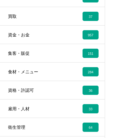
買取
37
資金・お金
957
集客・販促
151
食材・メニュー
284
資格・許認可
36
雇用・人材
33
衛生管理
64