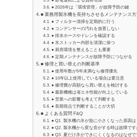
● 2026年は「環境管理」が故障予防の鍵
■ 業務用製氷機を長持ちさせるメンテナンス方
● フィルター清掃を定期的に行う
● コンデンサーの汚れを放置しない
● 排水ホースやドレンを確認する
● 氷ストッカー内部を清潔に保つ
● 厨房環境を整えることも重要
● 定期メンテナンスが故障予防につながる
■ 修理と買い替えの判断基準
● 使用年数が5年未満なら修理優先
● 10年以上使用している場合は要注意
● 修理費が高額なら買い替えを検討する
● 最新機種は省エネ性能が向上している
● 営業への影響も考えて判断する
● 長期視点で判断することが大切
■ よくある質問 F&Q
● Q1. 製氷機の氷が急に小さくなった原因は
● Q2. 製氷機から変な音がする時は故障で
● Q3. 夏だけ氷ができにくくなるのはなぜ