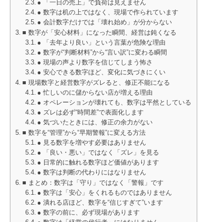
● 「一日の売上」で負荷は見えません
● 数字は机の上ではなく、現場で作られています
● 会計数字だけでは「壊れ始め」が分からない
■ 数字が「安心材料」になった瞬間、経営は鈍くなる
● 「去年より良い」という言葉が危険な理由
● 数字が“判断材料”から“言い訳”に変わる瞬間
● 現場の声より数字を信じてしまう怖さ
● 安心できる数字ほど、変化に気づきにくい
■ 現場数字と経営数字がズレると、修正不能になる
● 忙しいのに儲からない店が増える理由
● オペレーションが壊れても、数字は平然としている
● ズレは必ず“時間差”で表面化します
● 気づいたときには、修正の余力がない
■ 数字を“管理”から“早期警報”に変える方法
● 見る数字を増やす必要はありません
● 「良い・悪い」ではなく「ズレ」を見る
● 日常的に触れる数字ほど価値があります
● 数字は判断の代わりにはなりません
■ まとめ：数字は「守り」ではなく「警報」です
● 数字は「安心」をくれるものではありません
● 潰れる店ほど、数字を“信じすぎて”います
● 数字の前に、必ず現場があります