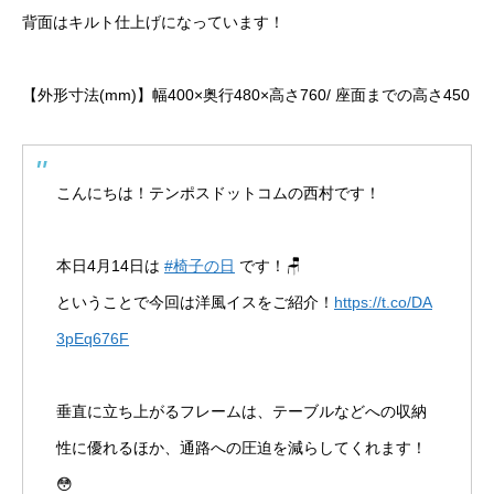
背面はキルト仕上げになっています！
【外形寸法(mm)】幅400×奥行480×高さ760/ 座面までの高さ450
こんにちは！テンポスドットコムの西村です！
本日4月14日は
#椅子の日
です！🪑
ということで今回は洋風イスをご紹介！
https://t.co/DA
3pEq676F
垂直に立ち上がるフレームは、テーブルなどへの収納
性に優れるほか、通路への圧迫を減らしてくれます！
😳