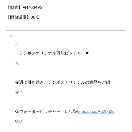
【型式】FH70049S
【耐熱温度】90℃
／
テンポスオリジナル万能ピッチャー🌟
＼
先週に引き続き、テンポスオリジナルの商品をご紹
介！
💦ウォーターピッチャー 1.7L💦
https://t.co/Rg20h2d
GyX