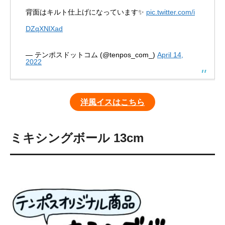
背面はキルト仕上げになっています✨
pic.twitter.com/i
DZqXNlXad
— テンポスドットコム (@tenpos_com_)
April 14,
2022
洋風イスはこちら
ミキシングボール 13cm