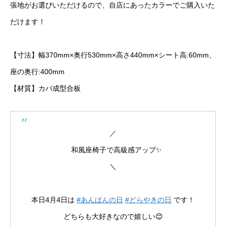
張地がお選びいただけるので、自店にあったカラーでご購入いた
だけます！
【寸法】幅370mm×奥行530mm×高さ440mm×シート高:60mm、
座の奥行:400mm
【材質】カバ成型合板
／
和風座椅子で高級感アップ✨
＼
本日4月4日は
#あんぱんの日
#どらやきの日
です！
どちらも大好きなので嬉しい😊