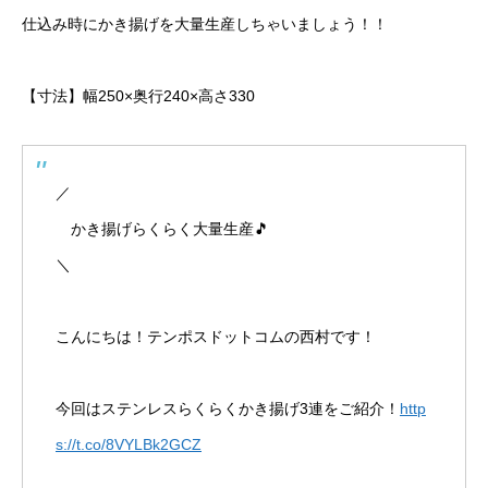
仕込み時にかき揚げを大量生産しちゃいましょう！！
【寸法】幅250×奥行240×高さ330
／
かき揚げらくらく大量生産🎵
＼
こんにちは！テンポスドットコムの西村です！
今回はステンレスらくらくかき揚げ3連をご紹介！
http
s://t.co/8VYLBk2GCZ