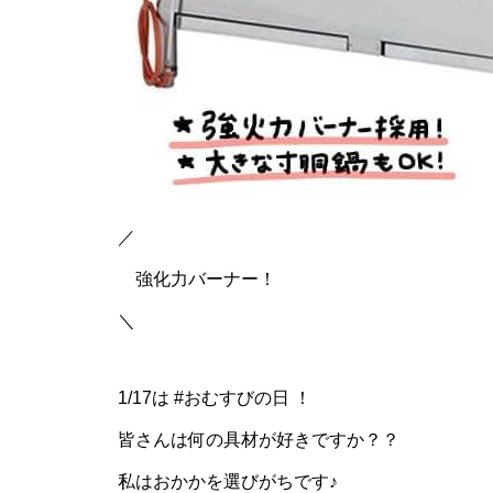
／
強化力バーナー！
＼
1/17は #おむすびの日 ！
皆さんは何の具材が好きですか？？
私はおかかを選びがちです♪