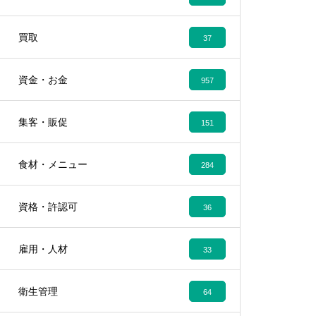
買取
37
資金・お金
957
集客・販促
151
食材・メニュー
284
資格・許認可
36
雇用・人材
33
衛生管理
64