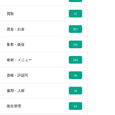
買取
37
資金・お金
957
集客・販促
151
食材・メニュー
284
資格・許認可
36
雇用・人材
33
衛生管理
64