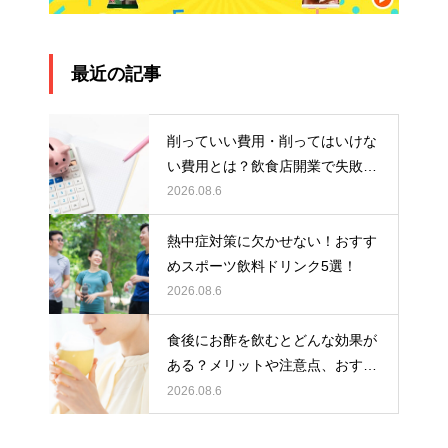
最近の記事
削っていい費用・削ってはいけな
い費用とは？飲食店開業で失敗し
ないお金の使い方
2026.08.6
熱中症対策に欠かせない！おすす
めスポーツ飲料ドリンク5選！
2026.08.6
食後にお酢を飲むとどんな効果が
ある？メリットや注意点、おすす
めの取り入れ方を紹介
2026.08.6