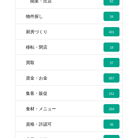
開業・出店
62
物件探し
34
厨房づくり
401
移転・閉店
18
買取
37
資金・お金
957
集客・販促
151
食材・メニュー
284
資格・許認可
36