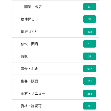
開業・出店
62
物件探し
34
厨房づくり
402
移転・閉店
18
買取
37
資金・お金
957
集客・販促
151
食材・メニュー
284
資格・許認可
36