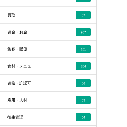
買取
37
資金・お金
957
集客・販促
151
食材・メニュー
284
資格・許認可
36
雇用・人材
33
衛生管理
64